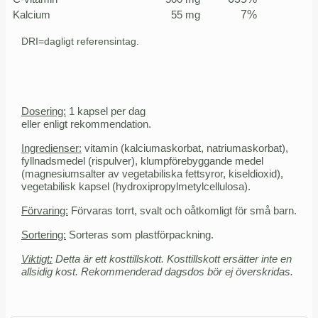
Kalcium
55 mg
7%
DRI=dagligt referensintag.
Dosering:
1 kapsel per dag
eller enligt rekommendation.
Ingredienser:
vitamin (kalciumaskorbat, natriumaskorbat),
fyllnadsmedel (rispulver), klumpförebyggande medel
(magnesiumsalter av vegetabiliska fettsyror, kiseldioxid),
vegetabilisk kapsel (hydroxipropylmetylcellulosa).
Förvaring:
Förvaras torrt, svalt och oåtkomligt för små barn.
Sortering:
Sorteras som plastförpackning.
Viktigt:
Detta är ett kosttillskott. Kosttillskott ersätter inte en
allsidig kost. Rekommenderad dagsdos bör ej överskridas.