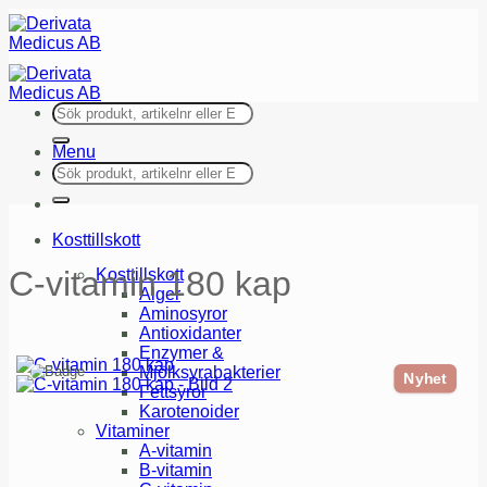
Skip
to
content
Sök
efter:
Menu
Sök
efter:
Kosttillskott
C-vitamin 180 kap
Kosttillskott
Alger
Aminosyror
Antioxidanter
Enzymer &
Mjölksyrabakterier
Nyhet
Fettsyror
Karotenoider
Vitaminer
A-vitamin
B-vitamin