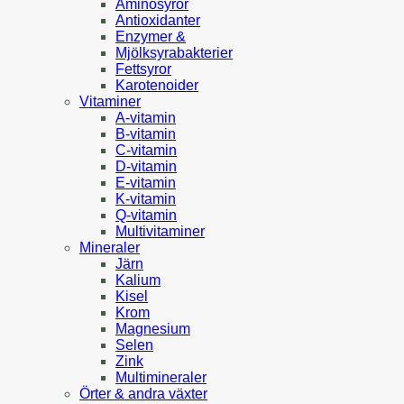
Aminosyror
Antioxidanter
Enzymer &
Mjölksyrabakterier
Fettsyror
Karotenoider
Vitaminer
A-vitamin
B-vitamin
C-vitamin
D-vitamin
E-vitamin
K-vitamin
Q-vitamin
Multivitaminer
Mineraler
Järn
Kalium
Kisel
Krom
Magnesium
Selen
Zink
Multimineraler
Örter & andra växter