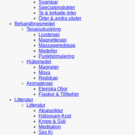
Svampar
Specialprodukter
Te & torkade örter
Örter & andra växter
Behandlingsmedel
Terapiutrustning
Ljusterapi
Magnetterapi
Massageredskap
Modeller
Punktstimulering
Hjälpmedel
Magneter
Moxa
Redskap
Aromaterapi
Eteriska Oljor
Flaskor & Tillbehör
Litteratur
Litteratur
Akupunktur
Hälsosam Kost
Kropp & Själ
Meditation
Sex Ki