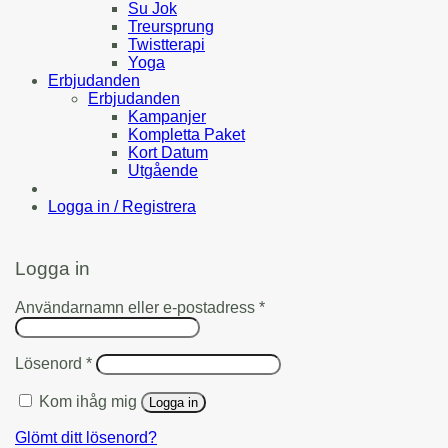
Su Jok
Treursprung
Twistterapi
Yoga
Erbjudanden
Erbjudanden
Kampanjer
Kompletta Paket
Kort Datum
Utgående
Logga in / Registrera
Logga in
Obligatoriskt
Användarnamn eller e-postadress
*
Obligatoriskt
Lösenord
*
Kom ihåg mig
Logga in
Glömt ditt lösenord?