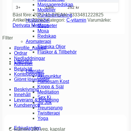
Massageredskap
3+
-15%
252
kr
Modeller
Bäst före:
2027-11-27
EAN:
7333481222825
Punktstimulering
Artikelnr:
22282
Kategori:
C-vitamin
Varumärke:
Hjälpmedel
Derivata Medicus
Magneter
Moxa
Redskap
FIlter
Aromaterapi
Eteriska Oljor
#profile_name#
Flaskor & Tillbehör
Ordrar
Nedladdningar
Litteratur
Adresser
Betalsätt
Litteratur
Kontouppgifter
Akupunktur
Glömt lösenordet
Hälsosam Kost
Kropp & Själ
Beskrivning
Meditation
Innehåll
Sex Ki
Leverans & Betalning
Su Jok
Kundservice
Treursprung
Twistterapi
Yoga
Erbjudanden
C-vitamin, 180 veg. kapslar