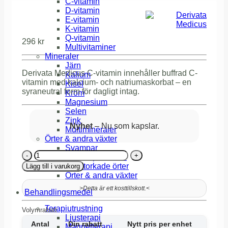
C-vitamin
D-vitamin
E-vitamin
K-vitamin
Q-vitamin
296
kr
Multivitaminer
Mineraler
Järn
Derivata Medicus C-vitamin innehåller buffrad C-
Kalium
vitamin med kalcium- och natriumaskorbat – en
Kisel
syraneutral form för dagligt intag.
Krom
Magnesium
Selen
Zink
Nyhet
– Nu som kapslar.
Multimineraler
Örter & andra växter
Svampar
C-
Specialprodukter
vitamin
Te & torkade örter
Lägg till i varukorg
180
Örter & andra växter
kap
>
Detta är ett kosttillskott.
<
mängd
Behandlingsmedel
Terapiutrustning
Volymrabatt
Ljusterapi
Antal
Din rabatt
Nytt pris per enhet
Magnetterapi