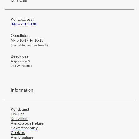
Om Oss
Kontakta oss:
046 - 211 63 00
Öppettider:
M-To 10-17, Fr 10-15
(Kontakta oss före besök)
Besök oss:
Aspögatan 3
211 24 Malmö
Information
Kundtjänst
Om Oss
Köpvillkor
Återköp och Returer
Sekretesspolicy
Cookies
Återförsäljare