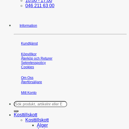
10:00 - 17:00
046 211 63 00
Information
Kundtjänst
Köpvillkor
Återköp och Returer
Sekretesspolicy
Cookies
Om Oss
Återförsäljare
Mitt Konto
Sök
efter:
Kosttillskott
Kosttillskott
Alger