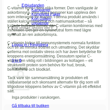
Erbjudanden
C-vitamin finns i flera olika former. Den vanligaste är
Kampanjer
askorbinsyra, men vissa personer kan uppleva den
Kompletta Paket
som irriterande för magen. I denna produkt används i
Kort Datum
stället kalciumaskorbat och natriumaskorbat – så
Utgående
kallade buffrade former, där C-vitamin kombineras med
Sök
mineraler. Det ger en syraneutral form med lägre
efter:
syrahalt än ren askorbinsyra.
C-vitamin bidrar till immunsystemets normala funktion
Logga in / Registrera
och till att minska trötthet och utmattning. Det skyddar
cellerna mot oxidativ stress och har även betydelse för
kroppens energiomsättning. Dessutom spelar C-
0
kr
0
vitamin en viktig roll i bildningen av kollagen – ett
strukturellt protein som behövs för hud, brosk,
Varukorg
benstomme och blodkärl.
Tack vare sin sammansättning är produkten ett
välbalanserat och skonsamt alternativ för dig som vill
tillgodose kroppens behov av C-vitamin på ett effektivt
sätt.
Inga produkter i varukorgen.
Gå tillbaka till butiken