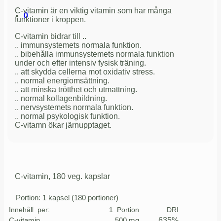
C-vitamin är en viktig vitamin som har många
0
funktioner i kroppen.
C-vitamin bidrar till ..
.. immunsystemets normala funktion.
.. bibehålla immunsystemets normala funktion
under och efter intensiv fysisk träning.
.. att skydda cellerna mot oxidativ stress.
.. normal energiomsättning.
.. att minska trötthet och utmattning.
.. normal kollagenbildning.
.. nervsystemets normala funktion.
.. normal psykologisk funktion.
C-vitamn ökar järnupptaget.
C-vitamin, 180 veg. kapslar
Portion: 1 kapsel (180 portioner)
Innehåll
_
per:
1
_
Portion
DRI
C-vitamin
500 mg
635%