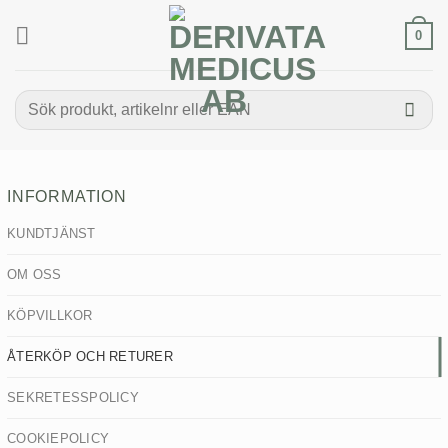
Skip
to
0
content
Sök
efter:
INFORMATION
KUNDTJÄNST
OM OSS
KÖPVILLKOR
ÅTERKÖP OCH RETURER
SEKRETESSPOLICY
COOKIEPOLICY