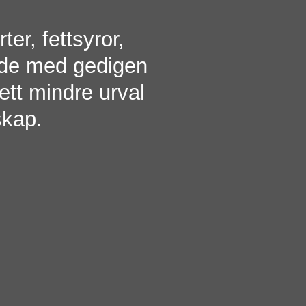
ter, fettsyror,
ade med gedigen
ett mindre urval
skap.