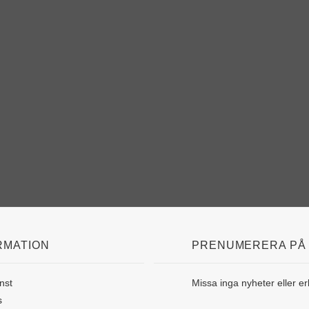
RMATION
PRENUMERERA PÅ
nst
Missa inga nyheter eller e
s