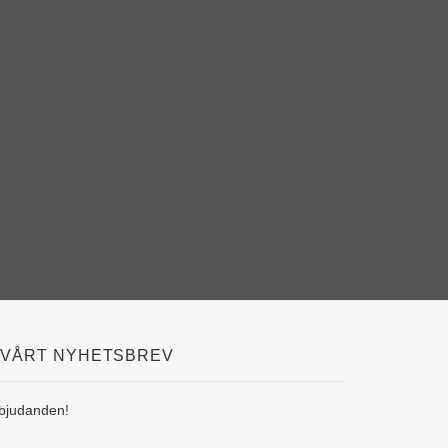
 VÅRT NYHETSBREV
rbjudanden!