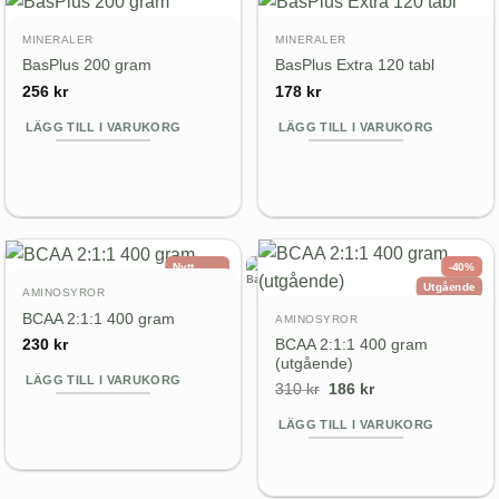
MINERALER
MINERALER
BasPlus 200 gram
BasPlus Extra 120 tabl
256
kr
178
kr
LÄGG TILL I VARUKORG
LÄGG TILL I VARUKORG
Nytt
-40%
utseende
Utgående
AMINOSYROR
Nytt pris
BCAA 2:1:1 400 gram
AMINOSYROR
BCAA 2:1:1 400 gram
230
kr
(utgående)
LÄGG TILL I VARUKORG
Det
Det
310
kr
186
kr
ursprungliga
nuvarande
priset
priset
LÄGG TILL I VARUKORG
var:
är:
310 kr.
186 kr.