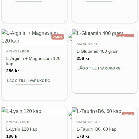
Nyhet
Nytt
utseende
AMINOSYROR
Nytt pris
L-Glutamin 400 gram
AMINOSYROR
L-Arginin + Magnesium 120
256
kr
kap
LÄGG TILL I VARUKORG
256
kr
LÄGG TILL I VARUKORG
Nyhet
AMINOSYROR
AMINOSYROR
L-Lysin 120 kap
L-Taurin+B6, 60 kap
196
kr
178
kr