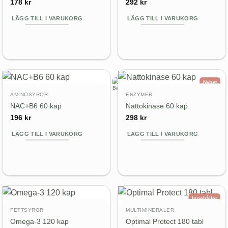
178
kr
292
kr
LÄGG TILL I VARUKORG
LÄGG TILL I VARUKORG
Nyhet
AMINOSYROR
ENZYMER
NAC+B6 60 kap
Nattokinase 60 kap
196
kr
298
kr
LÄGG TILL I VARUKORG
LÄGG TILL I VARUKORG
Innehåller
grönt te-
extrakt
FETTSYROR
MULTIMINERALER
Omega-3 120 kap
Optimal Protect 180 tabl