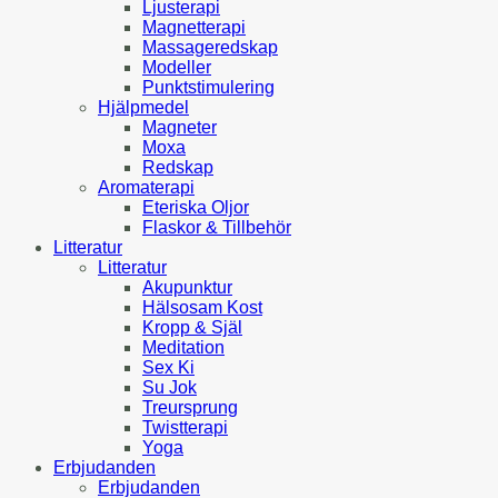
Ljusterapi
Magnetterapi
Massageredskap
Modeller
Punktstimulering
Hjälpmedel
Magneter
Moxa
Redskap
Aromaterapi
Eteriska Oljor
Flaskor & Tillbehör
Litteratur
Litteratur
Akupunktur
Hälsosam Kost
Kropp & Själ
Meditation
Sex Ki
Su Jok
Treursprung
Twistterapi
Yoga
Erbjudanden
Erbjudanden