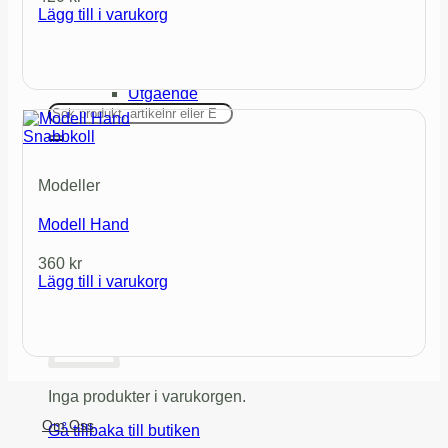
Lägg till i varukorg
Erbjudanden
Kampanjer
Kompletta Paket
Kort Datum
Utgående
Sök
efter:
Snabbkoll
Logga in / Registrera
Modeller
Modell Hand
0
kr
0
360
kr
Varukorg
Lägg till i varukorg
Inga produkter i varukorgen.
Om Oss
Gå tillbaka till butiken