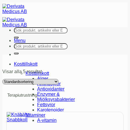
Skip
to
content
Sök
efter:
Menu
Sök
efter:
Kosttillskott
Visar alla 5 resultat
Kosttillskott
Alger
Aminosyror
Antioxidanter
Enzymer &
Terapiutrustning
Mjölksyrabakterier
Fettsyror
Karotenoider
Vitaminer
Snabbkoll
A-vitamin
B-vitamin