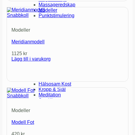
Massageredskap
Modeller
Snabbkoll
Punktstimulering
Hjälpmedel
Magneter
Modeller
Moxa
Redskap
Meridianmodell
Aromaterapi
Eteriska Oljor
1125
kr
Flaskor & Tillbehör
Lägg till i varukorg
Litteratur
Litteratur
Akupunktur
Hälsosam Kost
Kropp & Själ
Meditation
Snabbkoll
Sex Ki
Su Jok
Modeller
Treursprung
Twistterapi
Yoga
Modell Fot
Erbjudanden
420
kr