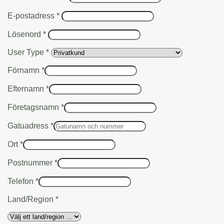
Obligatoriskt
E-postadress
*
Obligatoriskt
Lösenord
*
User Type
*
Förnamn
*
Efternamn
*
Företagsnamn
*
Gatuadress
*
Ort
*
Postnummer
*
Telefon
*
Land/Region
*