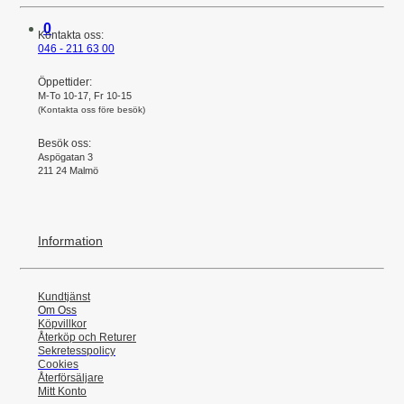
0
Kontakta oss:
046 - 211 63 00
Öppettider:
M-To 10-17, Fr 10-15
(Kontakta oss före besök)
Besök oss:
Aspögatan 3
211 24 Malmö
Information
Kundtjänst
Om Oss
Köpvillkor
Återköp och Returer
Sekretesspolicy
Cookies
Återförsäljare
Mitt Konto