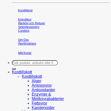
Kundtjänst
Köpvillkor
Återköp och Returer
Sekretesspolicy
Cookies
Om Oss
Återförsäljare
Mitt Konto
Sök
efter:
Kosttillskott
Kosttillskott
Alger
Aminosyror
Antioxidanter
Enzymer &
Mjölksyrabakterier
Fettsyror
Karotenoider