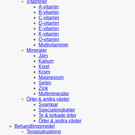
Vitaminer
A-vitamin
B-vitamin
C-vitamin
D-vitamin
E-vitamin
K-vitamin
Q-vitamin
Multivitaminer
Mineraler
Järn
Kalium
Kisel
Krom
Magnesium
Selen
Zink
Multimineraler
Örter & andra växter
Svampar
Specialprodukter
Te & torkade örter
Örter & andra växter
Behandlingsmedel
Terapiutrustning