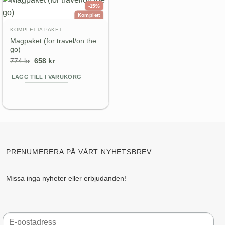
-15%
Komplett
paket
KOMPLETTA PAKET
Magpaket (for travel/on the
go)
Det
Det
774
kr
658
kr
ursprungliga
nuvarande
priset
priset
LÄGG TILL I VARUKORG
var:
är:
774 kr.
658 kr.
PRENUMERERA PÅ VÅRT NYHETSBREV
Missa inga nyheter eller erbjudanden!