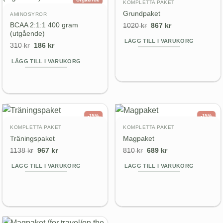
KOMPLETTA PAKET
paket
Grundpaket
AMINOSYROR
Det
Det
BCAA 2:1:1 400 gram
1020
kr
867
kr
ursprungliga
nuvarande
(utgående)
priset
priset
LÄGG TILL I VARUKORG
var:
är:
Det
Det
310
kr
186
kr
1020 kr.
867 kr.
ursprungliga
nuvarande
priset
priset
LÄGG TILL I VARUKORG
var:
är:
310 kr.
186 kr.
-15%
-15%
Komplett
Komplett
KOMPLETTA PAKET
KOMPLETTA PAKET
paket
paket
Träningspaket
Magpaket
Det
Det
Det
Det
1138
kr
967
kr
810
kr
689
kr
ursprungliga
nuvarande
ursprungliga
nuvarande
priset
priset
priset
priset
LÄGG TILL I VARUKORG
LÄGG TILL I VARUKORG
var:
är:
var:
är:
1138 kr.
967 kr.
810 kr.
689 kr.