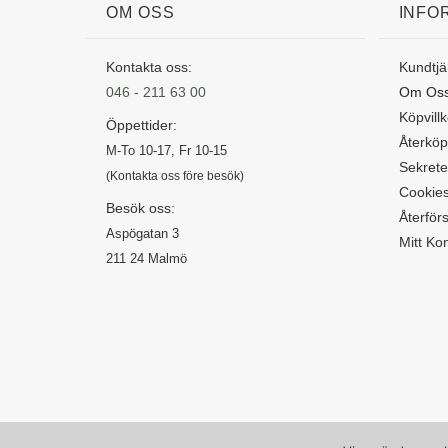
OM OSS
INFO
Kontakta oss:
Kundtjä
046 - 211 63 00
Om Os
Köpvillk
Öppettider:
Återköp
M-To 10-17, Fr 10-15
Sekrete
(Kontakta oss före besök)
Cookie
Besök oss:
Återförs
Aspögatan 3
Mitt Ko
211 24 Malmö
Copyright 2026 ©
Derivata Medicus AB