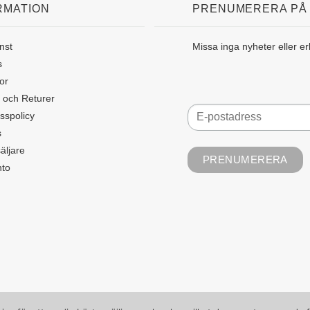
RMATION
PRENUMERERA PÅ
nst
Missa inga nyheter eller e
s
or
 och Returer
sspolicy
s
äljare
nto