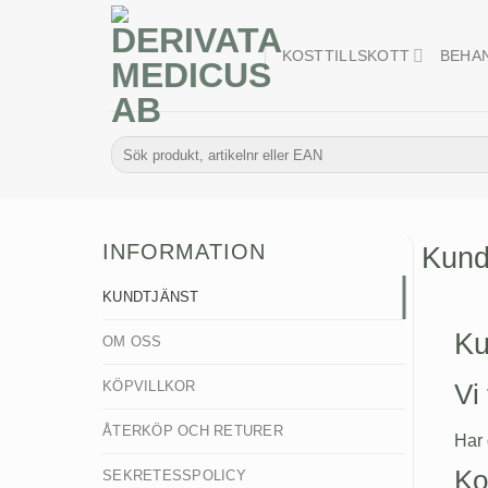
Skip
to
KOSTTILLSKOTT
BEHA
content
Sök
efter:
INFORMATION
Kund
KUNDTJÄNST
Ku
OM OSS
KÖPVILLKOR
Vi 
ÅTERKÖP OCH RETURER
Har 
Ko
SEKRETESSPOLICY