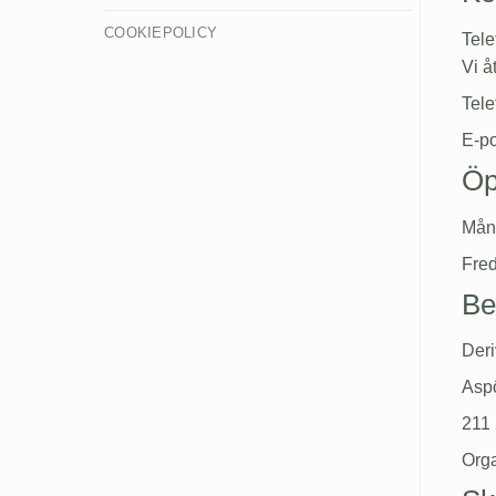
COOKIEPOLICY
Tele
Vi å
Tele
E-po
Öp
Mån
Fred
Be
Deri
Asp
211
Org