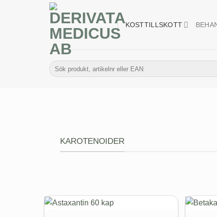
Skip
to
KOSTTILLSKOTT
BEHA
content
Sök
efter:
KAROTENOIDER
Nyhet