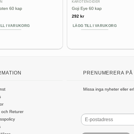
IN
KAROTENOIDER
oten 60 kap
Goji Eye 60 kap
292
kr
ILL I VARUKORG
LÄGG TILL I VARUKORG
RMATION
PRENUMERERA PÅ
nst
Missa inga nyheter eller e
s
or
 och Returer
sspolicy
s
äljare