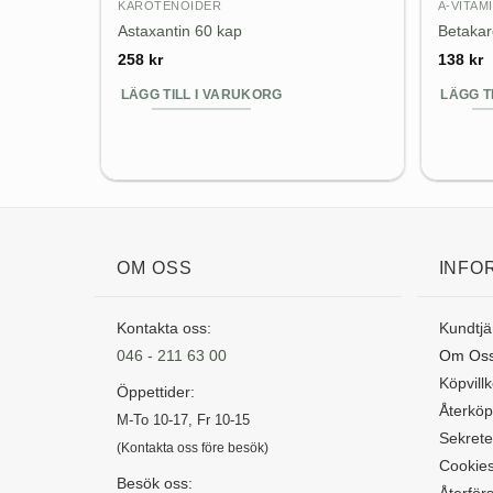
KAROTENOIDER
A-VITAM
Astaxantin 60 kap
Betakar
258
kr
138
kr
LÄGG TILL I VARUKORG
LÄGG T
OM OSS
INFO
Kontakta oss:
Kundtjä
046 - 211 63 00
Om Os
Köpvillk
Öppettider:
Återköp
M-To 10-17, Fr 10-15
Sekrete
(Kontakta oss före besök)
Cookie
Besök oss:
Återförs