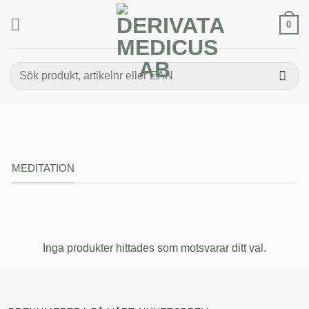
Skip
to
0
content
Sök
efter:
MEDITATION
Inga produkter hittades som motsvarar ditt val.